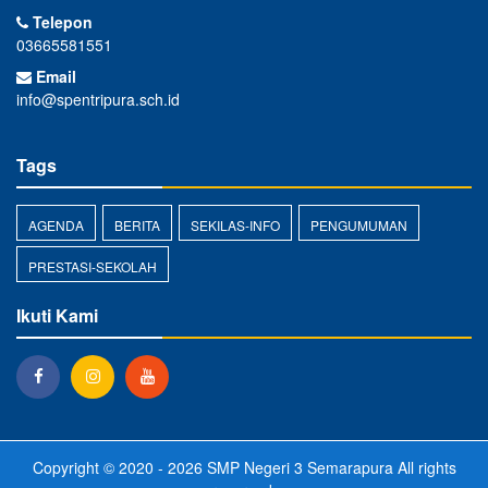
Telepon
03665581551
Email
info@spentripura.sch.id
Tags
AGENDA
BERITA
SEKILAS-INFO
PENGUMUMAN
PRESTASI-SEKOLAH
Ikuti Kami
Copyright © 2020 - 2026
SMP Negeri 3 Semarapura
All rights