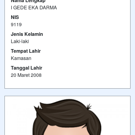
Nama Lengkap
I GEDE EKA DARMA
NIS
9119
Jenis Kelamin
Laki-laki
Tempat Lahir
Kamasan
Tanggal Lahir
20 Maret 2008