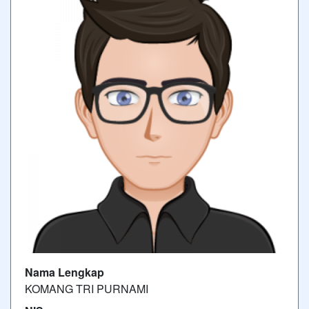
Nama Lengkap
KOMANG TRI PURNAMI