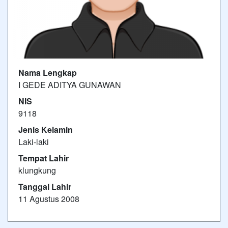
Nama Lengkap
I GEDE ADITYA GUNAWAN
NIS
9118
Jenis Kelamin
Laki-laki
Tempat Lahir
klungkung
Tanggal Lahir
11 Agustus 2008