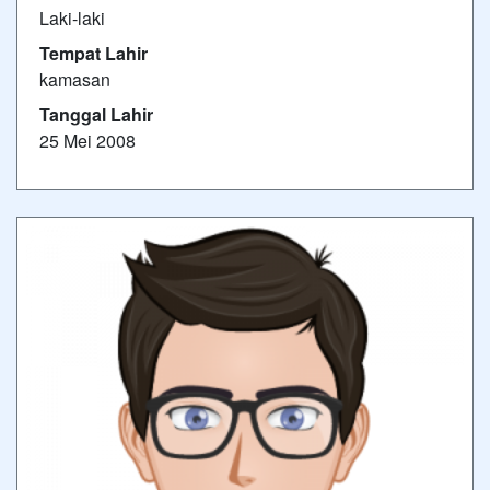
Laki-laki
Tempat Lahir
kamasan
Tanggal Lahir
25 Mei 2008