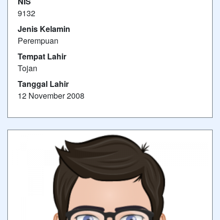
NIS
9132
Jenis Kelamin
Perempuan
Tempat Lahir
Tojan
Tanggal Lahir
12 November 2008