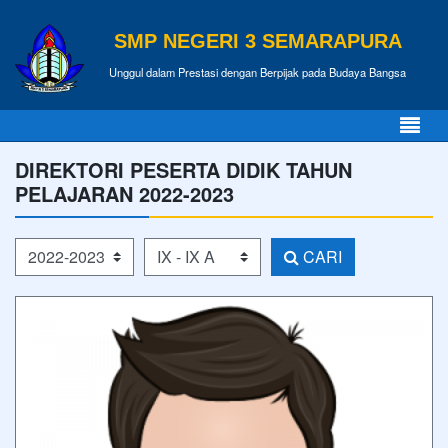
SMP NEGERI 3 SEMARAPURA
Unggul dalam Prestasi dengan Berpijak pada Budaya Bangsa
DIREKTORI PESERTA DIDIK TAHUN
PELAJARAN 2022-2023
Tahun Pelajaran
Kelas
CARI