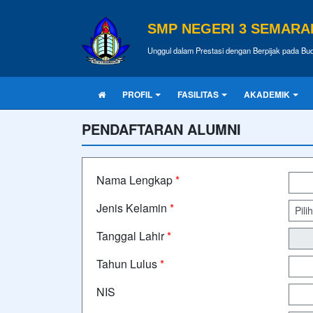
SMP NEGERI 3 SEMAR
Unggul dalam Prestasi dengan Berpijak pada B
PROFIL
FASILITAS
AKADEMIK
PENDAFTARAN ALUMNI
Nama Lengkap
*
Jenis Kelamin
*
Tanggal Lahir
*
Tahun Lulus
*
NIS