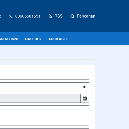
d
03665581551
RSS
Pencarian
N ALUMNI
GALERI
APLIKASI