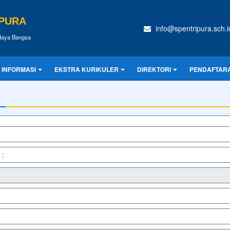
APURA
info@spentripura.sch.i
udaya Bangsa
INFORMASI
EKSTRA KURIKULER
DIREKTORI
PENDAFTARA